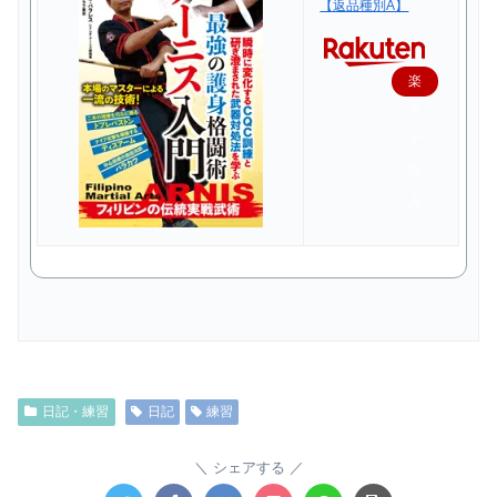
【返品種別A】
楽
天
で
購
入
日記・練習
日記
練習
シェアする